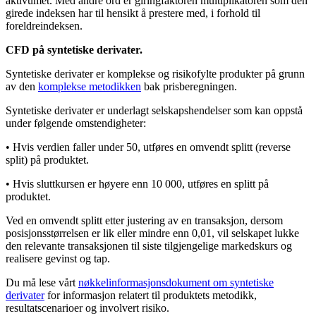
aktivumet. Med andre ord er giringfaktoren multiplikatoren som den
girede indeksen har til hensikt å prestere med, i forhold til
foreldreindeksen.
CFD på syntetiske derivater.
Syntetiske derivater er komplekse og risikofylte produkter på grunn
av den
komplekse metodikken
bak prisberegningen.
Syntetiske derivater er underlagt selskapshendelser som kan oppstå
under følgende omstendigheter:
• Hvis verdien faller under 50, utføres en omvendt splitt (reverse
split) på produktet.
• Hvis sluttkursen er høyere enn 10 000, utføres en splitt på
produktet.
Ved en omvendt splitt etter justering av en transaksjon, dersom
posisjonsstørrelsen er lik eller mindre enn 0,01, vil selskapet lukke
den relevante transaksjonen til siste tilgjengelige markedskurs og
realisere gevinst og tap.
Du må lese vårt
nøkkelinformasjonsdokument om syntetiske
derivater
for informasjon relatert til produktets metodikk,
resultatscenarioer og involvert risiko.