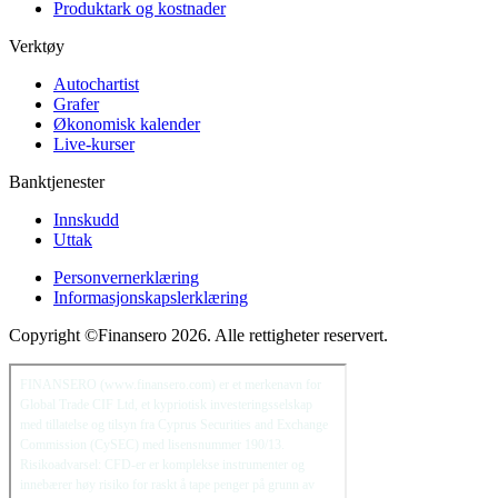
Produktark og kostnader
Verktøy
Autochartist
Grafer
Økonomisk kalender
Live-kurser
Banktjenester
Innskudd
Uttak
Personvernerklæring
Informasjonskapslerklæring
Copyright ©Finansero 2026. Alle rettigheter reservert.