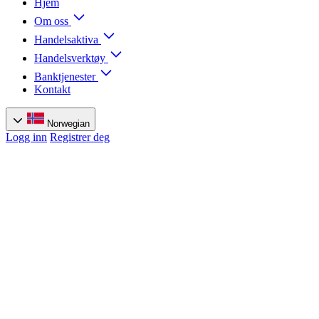
Hjem
Om oss
Handelsaktiva
Handelsverktøy
Banktjenester
Kontakt
Norwegian
Logg inn
Registrer deg