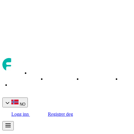
Om
Handelsaktiva
Handelsverktøy
Banktj
Hjem
oss
NO
Logg inn
Registrer deg